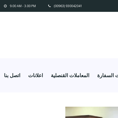
9.00 AM - 3.00 PM
(00963) 930042041
 السفارة
المعاملات القنصلية
اعلانات
اتصل بنا