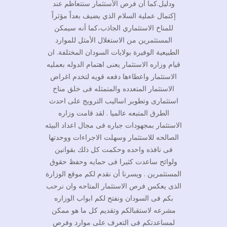
ودليل.كما أن فرص الأستثمار ستتعاظم عند
إكتمال عملية السلام الذي يضيف بعداً مؤثراً
للمناخ الاستثماري الجاذب،كما أنه سيمكن
المستثمرين من الاستغلال الأمثل للموارد
الطبيعية الوفيرة بولايات السودان المختلفة. ان
قيام وزاره الاستثمار يعنى اهتمام الدوله بعمليه
الاستثمار واعطاءها دفعه قويه لتخدم اغراض
الاستثمار المتعدده والمتمثله فى خلق مناخ
استثمارى وتطوير اساليب الترويج على احدث
الطرق المتبعه عالميا . لقد قامت وزاره
الاستثمار بمجهودات جباره فى مجال اعداد البيئه
الصالحه للاستثمار وسهلت الاجراءات ووحدتها
فى نافذه واحده وحكمت كل ذلك بقوانين
ولوائح ساعدت كثيرا فى حمايه وحفظ حقوق
المستثمرين . ويسرنا أن نقدم لكم موقع الوزارة
الذى يعكس فرص الاستثمار المتاحه وان نرحب
بكم فى السودان ونفتح لكم ابواب الوزاره
مشرعه لاستقبالكم وتقديم كل ما هو ممكن
لمساعدتكم فى التعرف على موارد وفرص