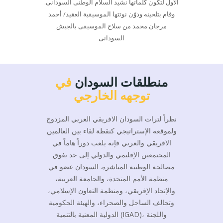
الأول لتكون كلماتها نشيد السلام الوطنى السودانى.
وقام بتلحينه ودوّن نوتتها الموسيقية العقيد/ أحمد
مرجان محمد من سلاح الموسيقى بالجيش
السودانى
منطلقات السودان
في
توجهه الخارجي
نظراً لتراث السودان الافريقي العربي المزدوج
ولموقعه الإستراتيجي كنقطة لقاء بين العالمين
الافريقي والعربي فإنه يلعب دوراً هاماً في
المجتمعين الإقليمي والدولي إلى حد يفوق
مصالحة الوطنية المباشرة. السودان عضو في
منظمة الأمم المتحدة، والجامعة العربية،
والإتحاد الإفريقي، ومنظمة التعاون الإسلامي،
وتحالف الساحل والصحراء، والهيئة الحكومية
الدولية المعنية بالتنمية (IGAD)، واللجنة