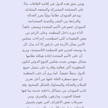
يؤمن بحق هذه الدول في إقامة العلاقات بناءً
على المصلحة المشتركة والمنفعة المتبادلة،
ويدعم السودان نظاماً دولياً يعزز العدالة
والترابط بين البشر والتنمية المستدامة.
السودان عضو في الأمم المتحدة ويسعى جاهداً
لأداء دوره داخل المنظمة. وعلى الرغم من
بعض التعقيدات التي اصطحبت إجراءات مجلس
الأمن بشأن الأزمة في دارفور إلا أنه يبذل كل
ما بوسعه لتعزيز قيم المنظمة التأسيسية، ويرى
أن على الأمم المتحدة إعادة هيكلة نظامها
بشكل منهجي بحيث يعكس التنوع الدولي لتكون
المنظومة أكثر فعالية وقادرة على تمثيل جميع
الدول تمثيلاً حقيقياً، كما يرى أن على المنظمة
أن تمنع سيطرة القلة عليها من أجل تعزيز
السلام والعدالة والمساواة بالشكل الصحيح. وقد
عانى السودان من مشاكل داخلية عديدة بما فيها
قضايا الجنوب، ودارفور، والشرق، ومن
تصرفات بعض الأطراف التي تقوم بتجميل
الحقائق حول هذه الأزمات والتي تتسبب في