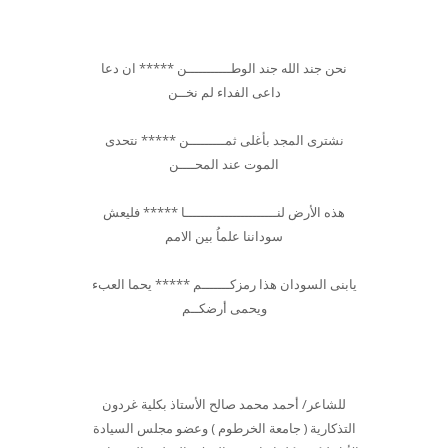
نحن جند الله جند الوطـــــــــــن ***** ان دعا
داعى الفداء لم نخــن
نشترى المجد بأغلى ثمـــــــــن ***** نتحدى
الموت عند المحــــن
هذه الأرض لنـــــــــــــــــــــــا ***** فليعش
سوداننا علماُ بين الامم
يابنى السودان هذا رمزكـــــــم ***** يحما العبء
ويحمى أرضكــم
للشاعر/ أحمد محمد صالح الأستاذ بكلية غردون
التذكارية ( جامعة الخرطوم ) وعضو مجلس السيادة