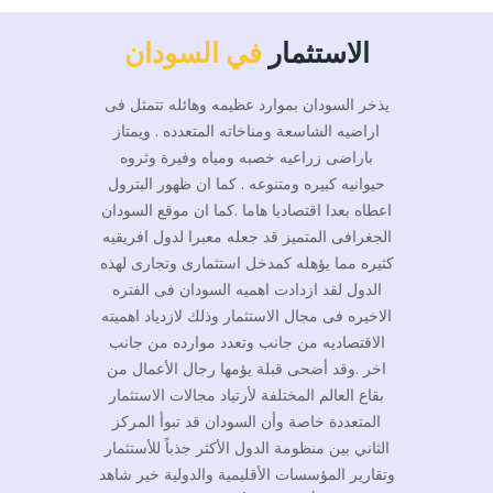
الاستثمار
في السودان
يذخر السودان بموارد عظيمه وهائله تتمثل فى
اراضيه الشاسعة ومناخاته المتعدده . ويمتاز
باراضى زراعيه خصبه ومياه وفيرة وثروه
حيوانيه كبيره ومتنوعه . كما ان ظهور البترول
اعطاه بعدا اقتصاديا هاما .كما ان موقع السودان
الجغرافى المتميز قد جعله معبرا لدول افريقيه
كثيره مما يؤهله كمدخل استثمارى وتجارى لهذه
الدول لقد ازدادت اهميه السودان فى الفتره
الاخيره فى مجال الاستثمار وذلك لازدياد اهميته
الاقتصاديه من جانب وتعدد موارده من جانب
اخر .وقد أضحى قبلة يؤمها رجال الأعمال من
بقاع العالم المختلفة لأرتياد مجالات الاستثمار
المتعددة خاصة وأن السودان قد تبوأ المركز
الثاني بين منظومة الدول الأكثر جذباً للأستثمار
وتقارير المؤسسات الأقليمية والدولية خير شاهد